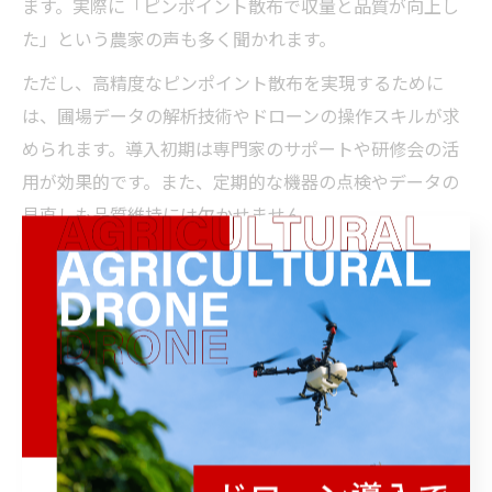
ます。実際に「ピンポイント散布で収量と品質が向上し
た」という農家の声も多く聞かれます。
ただし、高精度なピンポイント散布を実現するために
は、圃場データの解析技術やドローンの操作スキルが求
められます。導入初期は専門家のサポートや研修会の活
用が効果的です。また、定期的な機器の点検やデータの
見直しも品質維持には欠かせません。
肥料散布の自動化で作業効率が劇的アップ
農業用ドローンによる肥料散布の自動化は、作業効率を
大幅に向上させる手段として注目されています。自動航
行機能を活用すれば、広大な圃場でも短時間で均一な散
布が可能となり、作業負担の軽減に直結します。人手不
足や高齢化が進む現場においては、特にその効果が顕著
です。