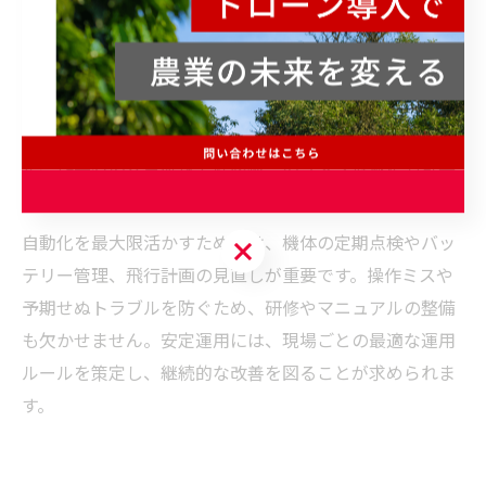
例えば、従来10人で1日かかっていた作業が、ドローン
なら数時間で完了することも珍しくありません。これに
より農作業のピーク時でも余裕を持ったスケジュール管
理ができ、他の業務に時間を割くことができます。ま
た、作業者の安全確保や健康被害のリスク低減にも寄与
します。
自動化を最大限活かすためには、機体の定期点検やバッ
テリー管理、飛行計画の見直しが重要です。操作ミスや
予期せぬトラブルを防ぐため、研修やマニュアルの整備
も欠かせません。安定運用には、現場ごとの最適な運用
ルールを策定し、継続的な改善を図ることが求められま
す。