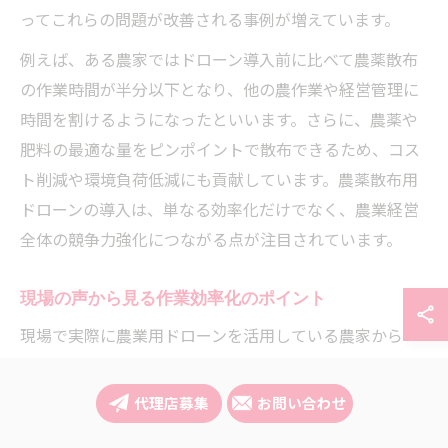
ってこれらの問題が改善される事例が増えています。
例えば、ある農家ではドローン導入前に比べて農薬散布
の作業時間が半分以下となり、他の農作業や経営管理に
時間を割けるようになったといいます。さらに、農薬や
肥料の最適な量をピンポイントで散布できるため、コス
ト削減や環境負荷低減にも貢献しています。農薬散布用
ドローンの導入は、単なる効率化だけでなく、農業経営
全体の競争力強化につながる点が注目されています。
現場の声から見る作業効率化のポイント
現場で実際に農業用ドローンを活用している農家から
は、「作業負担が大幅に軽減した」「高齢者や女性でも
操作が容易」といった声が多く聞かれます。特に、農薬
代理店募集
お問い合わせ
や肥料散布の際に重たいタンクを持ち運ぶ必要がなくな