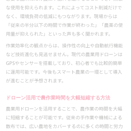
農業用ドローン導入で人手不足をどう補う
な使用を抑えられます。これによってコスト削減だけで
か
なく、環境負荷の低減にもつながります。現場からは
少人数でも広範囲作業が可能なドローン活
「従来の半分以下の時間で作業が終わった」「農薬の使
用
用量が抑えられた」といった声も多く聞かれます。
農業用ドローンが高齢化農家の悩みを解決
作業効率化の観点からは、操作性の向上や自動航行機能
人員削減しつつ効率を維持する活用ポイン
など技術進化も見逃せません。現代の農業用ドローンは
ト
GPSやセンサーを搭載しており、初心者でも比較的簡単
ドローン活用で作業負担が軽減する理由と
に運用可能です。今後もスマート農業の一環として導入
は
が進むことが予想されます。
スマート農業を支えるドローンの利点と可能性
農業用ドローンがスマート農業を加速させ
ドローン活用で農作業時間を大幅短縮する方法
る理由
農業用ドローンを活用することで、農作業の時間を大幅
データ活用で農業用ドローンの利点が拡大
に短縮することが可能です。従来の手作業や機械による
中
散布では、広い農地をカバーするのに多くの時間と労力