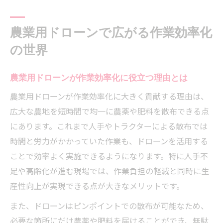
紹介
農作業の省力化を実現するドローン技術の
農業用ドローンで広がる作業効率化
進化
の世界
農業用ドローン導入による現場の変化とメ
リット
農業用ドローンが作業効率化に役立つ理由とは
精密な肥料散布を実現する農業用ドローン活用
農業用ドローンが作業効率化に大きく貢献する理由は、
法
広大な農地を短時間で均一に農薬や肥料を散布できる点
農業用ドローンで精密な肥料散布が可能に
にあります。これまで人手やトラクターによる散布では
均一な肥料散布を支えるドローン制御技術
時間と労力がかかっていた作業も、ドローンを活用する
ことで効率よく実施できるようになります。特に人手不
農業用ドローン活用で肥料コストを最適化
足や高齢化が進む現場では、作業負担の軽減と同時に生
ピンポイント散布による品質向上の秘訣
産性向上が実現できる点が大きなメリットです。
肥料散布の自動化で作業効率が劇的アップ
また、ドローンはピンポイントでの散布が可能なため、
人手不足対策なら農業用ドローンが新常識に
必要な箇所にだけ農薬や肥料を届けることができ、無駄