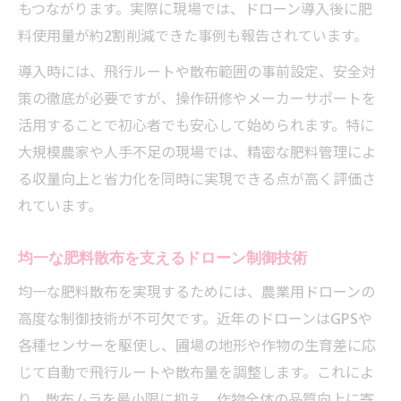
もつながります。実際に現場では、ドローン導入後に肥
料使用量が約2割削減できた事例も報告されています。
導入時には、飛行ルートや散布範囲の事前設定、安全対
策の徹底が必要ですが、操作研修やメーカーサポートを
活用することで初心者でも安心して始められます。特に
大規模農家や人手不足の現場では、精密な肥料管理によ
る収量向上と省力化を同時に実現できる点が高く評価さ
れています。
均一な肥料散布を支えるドローン制御技術
均一な肥料散布を実現するためには、農業用ドローンの
高度な制御技術が不可欠です。近年のドローンはGPSや
各種センサーを駆使し、圃場の地形や作物の生育差に応
じて自動で飛行ルートや散布量を調整します。これによ
り、散布ムラを最小限に抑え、作物全体の品質向上に寄