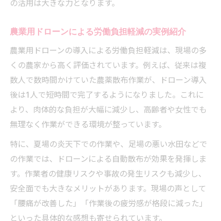
の活用は大きな力となります。
分析
農業用ドローンが変えた現場の作業スタイ
農業用ドローンによる労働負担軽減の実例紹介
ル
農業用ドローンの導入による労働負担軽減は、現場の多
補助金活用による農業用ドローン導入の現実的
くの農家から高く評価されています。例えば、従来は複
メリット
数人で数時間かけていた農薬散布作業が、ドローン導入
補助金活用で農業用ドローン導入コストを
後は1人で短時間で完了するようになりました。これに
抑える
より、肉体的な負担が大幅に減少し、高齢者や女性でも
農業用ドローン補助金の最新情報と申請ポ
無理なく作業ができる環境が整っています。
イント
特に、夏場の炎天下での作業や、足場の悪い水田などで
導入後の経営改善を支える補助金の利点
の作業では、ドローンによる自動散布が効果を発揮しま
補助金を活かして選ぶ農業用ドローンの基
す。作業者の健康リスクや事故の発生リスクも減少し、
準
安全面でも大きなメリットがあります。現場の声として
農業用ドローン導入時の補助金利用体験レ
「腰痛が改善した」「作業後の疲労感が格段に減った」
ポート
といった具体的な感想も寄せられています。