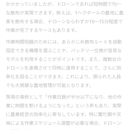
栽培管理に役立つドローンのセンシング技
がかかっていましたが、ドローンであれば短時間で均一
術
な散布が実現できます。例えば、1ヘクタールの農地に農
スマート農業の発展を支えるドローン活用
薬を散布する場合、ドローンならわずか10～15分程度で
術
作業が完了するケースもあります。
生育状況分析で精密農業を実現するドロー
作業時間短縮のためには、あらかじめ散布ルートを自動
ン
設定できる機種を選ぶことや、バッテリー交換が容易な
効率と生産性向上を導く農業用ドローンの活用
モデルを利用することがポイントです。また、複数台の
事例
ドローンを連携させて同時に運用することで、さらに効
農業用ドローン活用による生産性向上の事
率化を図ることができます。これにより、限られた人員
例紹介
でも大規模な農地管理が可能となります。
現場の声から見る作業効率化のポイント
現場の事例として「作業日数が半分以下になり、他の作
農業用ドローン導入がもたらす収穫量増加
業に時間を割けるようになった」という声もあり、実際
効果
に農業経営の効率化に寄与しています。特に繁忙期や天
候による作業スケジュール調整が必要な場合、ドローン
効率化と品質向上を両立するドローン事例