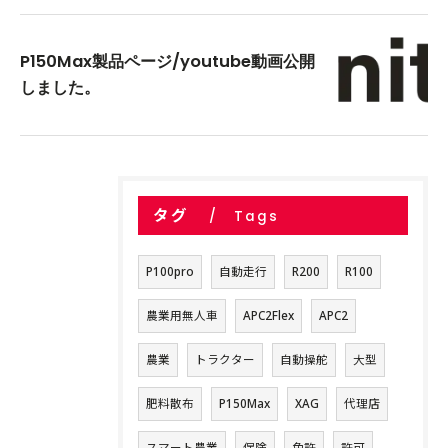
P150Max製品ページ/youtube動画公開
しました。
タグ
Tags
P100pro
自動走行
R200
R100
農業用無人車
APC2Flex
APC2
農業
トラクター
自動操舵
大型
肥料散布
P150Max
XAG
代理店
スマート農業
保険
免許
許可