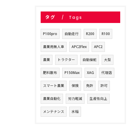
タグ
Tags
P100pro
自動走行
R200
R100
農業用無人車
APC2Flex
APC2
農業
トラクター
自動操舵
大型
肥料散布
P150Max
XAG
代理店
スマート農業
保険
免許
許可
農業自動化
労力軽減
生産性向上
メンテナンス
水稲